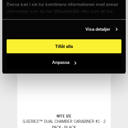
381 SEK
Dessa kan i sin tur kombinera informationen med annan
10+
information som du har tillhandahållit eller som de har
samlat in när du har använt deras tjänster.
Visa detaljer
Tillåt alla
Anpassa
NITE IZE
G-SERIES™ DUAL CHAMBER CARABINER #1 - 2
PACK - BLACK