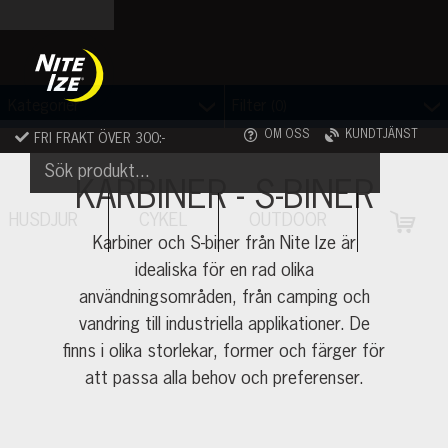
Skip
to
content
Filter
Kategorier
(0)
OM OSS
KUNDTJÄNST
FRI FRAKT ÖVER 300:-
KARBINER - S-BINER
HUSDJUR
CYKEL
OUTDOOR
VAR
Karbiner och S-biner från Nite Ize är
idealiska för en rad olika
användningsområden, från camping och
vandring till industriella applikationer. De
finns i olika storlekar, former och färger för
att passa alla behov och preferenser.