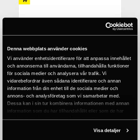
Denna webbplats använder cookies
Vi använder enhetsidentifierare för att anpassa innehållet
och annonserna till användarna, tillhandahålla funktioner
för sociala medier och analysera vår trafik. Vi
vidarebefordrar även sådana identifierare och annan
information från din enhet till de sociala medier och
annons- och analysföretag som vi samarbetar med.
Dessa kan i sin tur kombinera informationen med annan
information som du har tillhandahållit eller som de har
NITE IZE
samlat in när du har använt deras tjänster.
FIGURE 9® CARABINER ROPE TIGHTENER -
SMALL
Visa detaljer
96 SEK