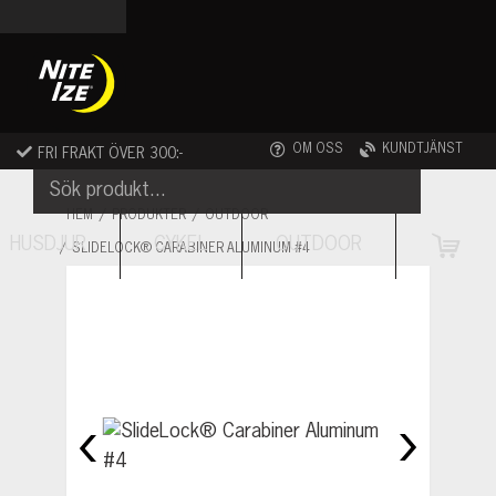
Skip
to
content
OM OSS
KUNDTJÄNST
FRI FRAKT ÖVER 300:-
HEM
PRODUKTER
OUTDOOR
HUSDJUR
CYKEL
OUTDOOR
SLIDELOCK® CARABINER ALUMINUM #4
VAR