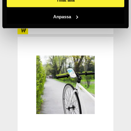
Tillåt alla
SQUEEZE™ ROTATING SMARTPHONE BAR
MOUNT
Anpassa
525 SEK
10+