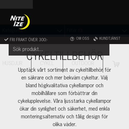
Skip
to
content
Filter
Kategorier
(0)
OM OSS
KUNDTJÄNST
FRI FRAKT ÖVER 300:-
CYKELTILLBEHÖR
HUSDJUR
CYKEL
OUTDOOR
VAR
Upptäck vårt sortiment av cykeltillbehör för
en säkrare och mer bekväm cykeltur. Välj
bland högkvalitativa cykellampor och
mobilhållare som förbättrar din
cykelupplevelse. Våra ljusstarka cykellampor
ökar din synlighet och säkerhet, med enkla
monteringsalternativ och tålig design för
olika väder.