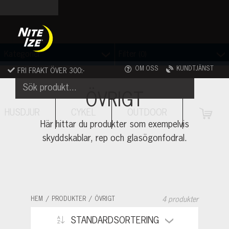
Skip
to
content
Filter
Kategorier
(0)
OM OSS
KUNDTJÄNST
FRI FRAKT ÖVER 300:-
ÖVRIGT
HUSDJUR
CYKEL
OUTDOOR
VAR
Här hittar du produkter som exempelvis
skyddskablar, rep och glasögonfodral.
HEM
PRODUKTER
ÖVRIGT
4 produkter
STANDARDSORTERING