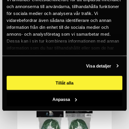
och annonserna till användarna, tillhandahålla funktioner
för sociala medier och analysera vår trafik. Vi
vidarebefordrar även sådana identifierare och annan
information från din enhet till de sociala medier och
annons- och analysföretag som vi samarbetar med.
Dessa kan i sin tur kombinera informationen med annan
NITE IZE
CLIP CASE HARDSHELL™ OPTICS CASE
information som du har tillhandahållit eller som de har
samlat in när du har använt deras tjänster.
530 SEK
<5
Visa detaljer
-50%
Tillåt alla
Anpassa