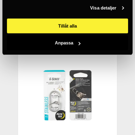
Visa detaljer
NITE IZE
S-BINER® MICROLOCK® STAINLESS STEEL - 2
PACK - BLACK
Tillåt alla
102 SEK
10+
Anpassa