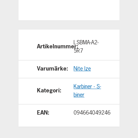
LSBMA-A2-
Artikelnummer
5R7
Varumärke
Nite Ize
Karbiner - S-
Kategori
biner
EAN
094664049246