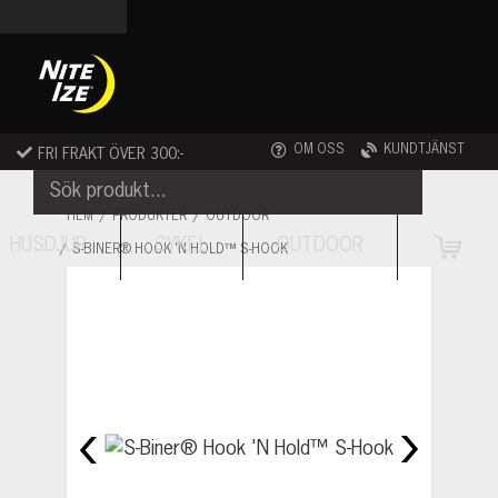
Skip
to
content
OM OSS
KUNDTJÄNST
FRI FRAKT ÖVER 300:-
HEM
PRODUKTER
OUTDOOR
HUSDJUR
CYKEL
OUTDOOR
S-BINER® HOOK 'N HOLD™ S-HOOK
VAR