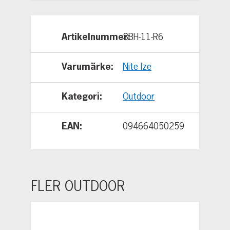
kroksidan på din hylla eller
ställ istället.
Artikelnummer
SBH-11-R6
Mått: 1,57" x 3,27" x
0,31" | 40mm x 83mm x
Varumärke
Nite Ize
8mm
Vikt: 1,13 oz | 32 g
Kategori
Outdoor
EAN
094664050259
FLER OUTDOOR