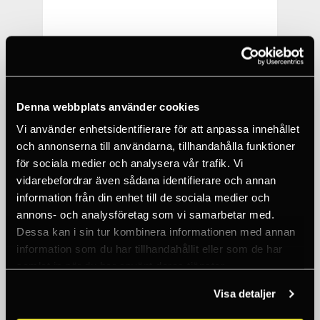
Denna webbplats använder cookies
Vi använder enhetsidentifierare för att anpassa innehållet
och annonserna till användarna, tillhandahålla funktioner
för sociala medier och analysera vår trafik. Vi
vidarebefordrar även sådana identifierare och annan
information från din enhet till de sociala medier och
annons- och analysföretag som vi samarbetar med.
Dessa kan i sin tur kombinera informationen med annan
NITE IZE
FIGURE 9® CARABINER ROPE TIGHTENER -
information som du har tillhandahållit eller som de har
SMALL
samlat in när du har använt deras tjänster.
96 SEK
Visa detaljer
50+