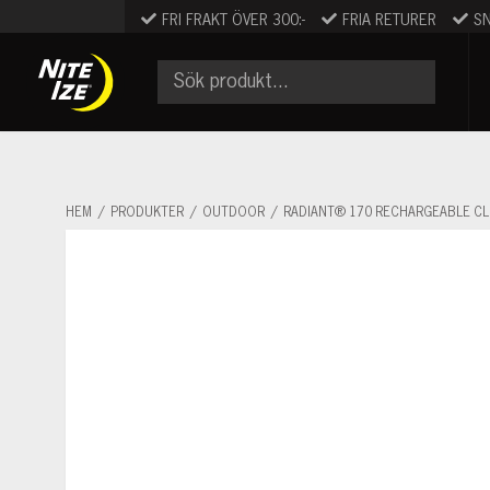
Skip
FRI FRAKT ÖVER 300:-
FRIA RETURER
S
to
content
HEM
PRODUKTER
OUTDOOR
RADIANT® 170 RECHARGEABLE CLI