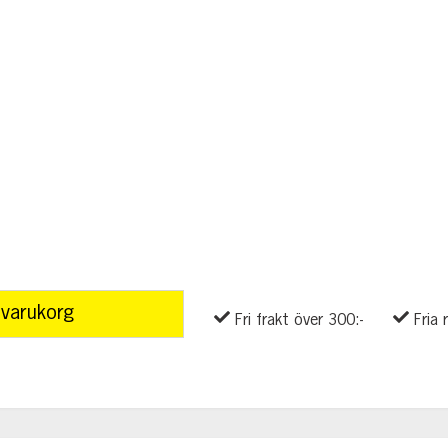
 varukorg
Fri frakt över 300:-
Fria 