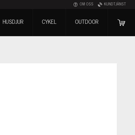
OM OSS
KUNDTJÄNST
HUSDJUR
CYKEL
OUTDOOR
VAR